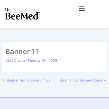
Lewati
ke
konten
Banner 11
Oleh
Creata
/
Februari 20, 2026
←
Banner Home Sebelumnya
Selanjutnya Banner Home
→